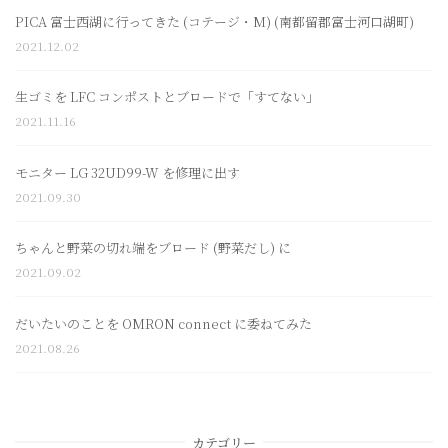
PICA 富士西湖に行ってきた (コテージ・M) (南都留郡富士河口湖町)
2021.12.02
生ゴミを LFC コンポストとブロードで「すてない」
2021.11.16
モニター LG 32UD99-W を修理に出す
2021.09.30
ちゃんと野菜の切れ端をブロード (野菜だし) に
2021.09.02
だいたいのことを OMRON connect に委ねてみた
2021.08.26
カテゴリー