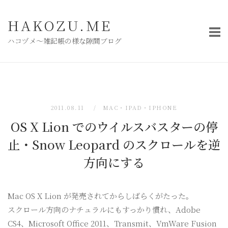
コ
ン
HAKOZU.ME
テ
ハコヅメ〜雑記帳の様な隙間ブログ
ン
ツ
へ
ス
キ
2011.08.11
MAC・IPAD・IPHONE
ッ
OS X Lion でのウイルスバスターの停
プ
止・Snow Leopard のスクロールを逆
方向にする
Mac OS X Lion が発売されてからしばらくがたった。
スクロール方向のナチュラルにもすっかり慣れ、Adobe
CS4、Microsoft Office 2011、Transmit、VmWare Fusion