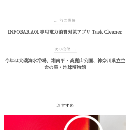
投
前の投稿
←
稿
INFOBAR A01 専用電力消費対策アプリ Task Cleaner
ナ
次の投稿
→
今年は大磯海水浴場、湘南平・高麗山公園、神奈川県立生
ビ
命の星・地球博物館
ゲ
ー
おすすめ
シ
ョ