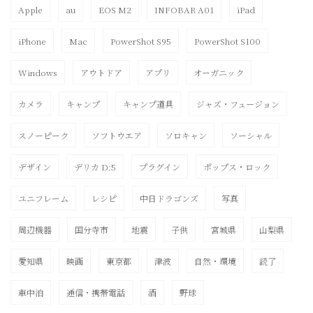
Apple
au
EOS M2
INFOBAR A01
iPad
iPhone
Mac
PowerShot S95
PowerShot S100
Windows
アウトドア
アプリ
オーガニック
カメラ
キャンプ
キャンプ道具
ジャズ・フュージョン
スノーピーク
ソフトウエア
ソロキャン
ソーシャル
デザイン
デリカ D:5
プラグイン
ポップス・ロック
ユニフレーム
レシピ
中日ドラゴンズ
写真
周辺機器
国分寺市
地震
子供
宮城県
山梨県
愛知県
映画
東京都
津波
自然・環境
読了
車中泊
通信・携帯電話
酒
野球