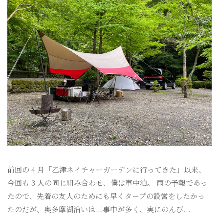
前回の 4 月「乙津ネイチャーガーデンに行ってきた」以来、
今回も 3 人の同じ組み合わせ、僕は車中泊。 雨の予報であっ
たので、先着の友人のためにも早くタープの設営をしたかっ
たのだが、奥多摩湖沿いは工事中が多く、実にのんび...