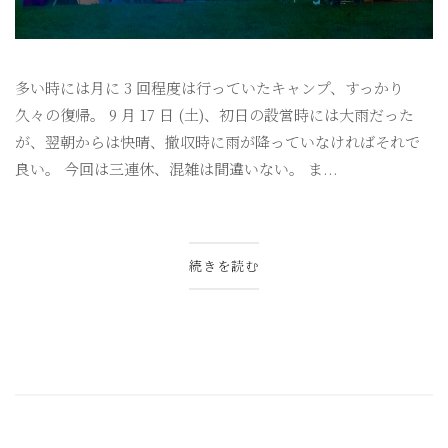
多い時には月に 3 回程度は行っていたキャンプ、すっかり
久々の復帰。 9 月 17 日 (土)、初日の設営時には大雨だった
が、翌朝からは快晴、撤収時に雨が降っていなければそれで
良い。 今回は三連休、混雑は間違いない。 ま...
続きを読む