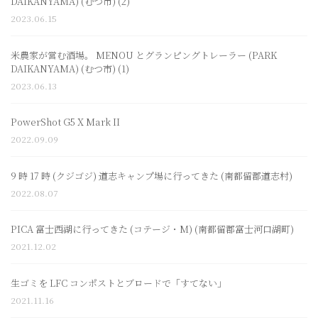
DAIKANYAMA) (むつ市) (2)
2023.06.15
米農家が営む酒場。 MENOU とグランピングトレーラー (PARK
DAIKANYAMA) (むつ市) (1)
2023.06.13
PowerShot G5 X Mark II
2022.09.09
9 時 17 時 (クジゴジ) 道志キャンプ場に行ってきた (南都留郡道志村)
2022.08.07
PICA 富士西湖に行ってきた (コテージ・M) (南都留郡富士河口湖町)
2021.12.02
生ゴミを LFC コンポストとブロードで「すてない」
2021.11.16