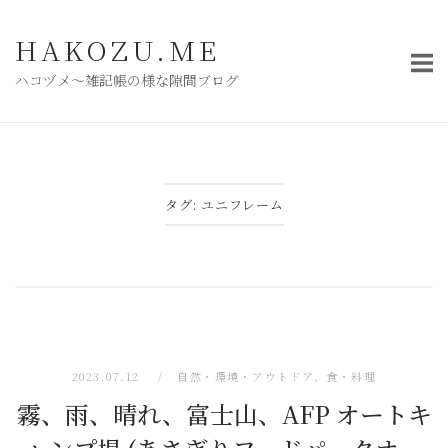
コ
ン
HAKOZU.ME
テ
ハコヅメ〜雑記帳の様な隙間ブログ
ン
ツ
へ
ス
キ
タグ:
ユニフレーム
ッ
プ
2023.07.12
自然・環境・アウトドア
、
食・料理
霧、雨、晴れ、富士山、AFP オートキ