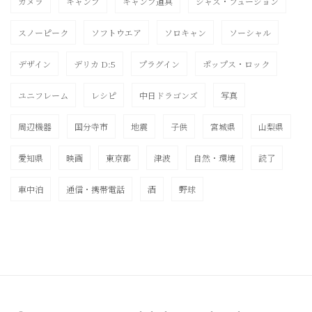
カメラ
キャンプ
キャンプ道具
ジャズ・フュージョン
スノーピーク
ソフトウエア
ソロキャン
ソーシャル
デザイン
デリカ D:5
プラグイン
ポップス・ロック
ユニフレーム
レシピ
中日ドラゴンズ
写真
周辺機器
国分寺市
地震
子供
宮城県
山梨県
愛知県
映画
東京都
津波
自然・環境
読了
車中泊
通信・携帯電話
酒
野球