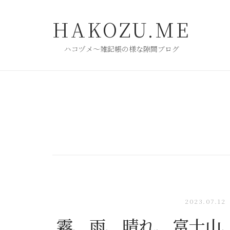
コ
ン
HAKOZU.ME
テ
ン
ハコヅメ〜雑記帳の様な隙間ブログ
ツ
へ
ス
キ
ッ
プ
2023.07.12
霧、雨、晴れ、富士山、