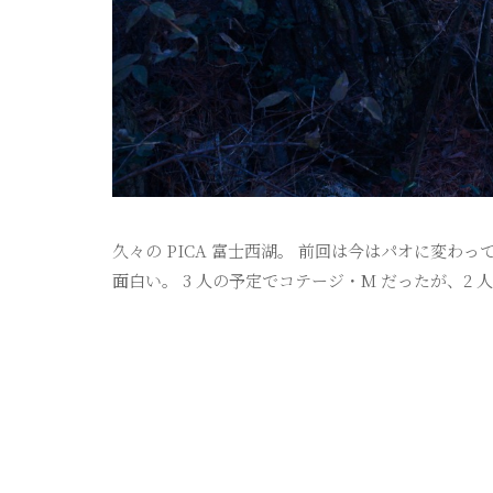
久々の PICA 富士西湖。 前回は今はパオに変わ
面白い。 3 人の予定でコテージ・M だったが、2 