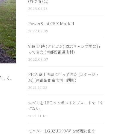
(むつ市) (1)
2023.06.13
PowerShot G5 X Mark II
2022.09.09
9 時 17 時 (クジゴジ) 道志キャンプ場に行
ってきた (南都留郡道志村)
2022.08.07
PICA 富士西湖に行ってきた (コテージ・
怪しく。
M) (南都留郡富士河口湖町)
2021.12.02
生ゴミを LFC コンポストとブロードで「す
てない」
2021.11.16
モニター LG 32UD99-W を修理に出す