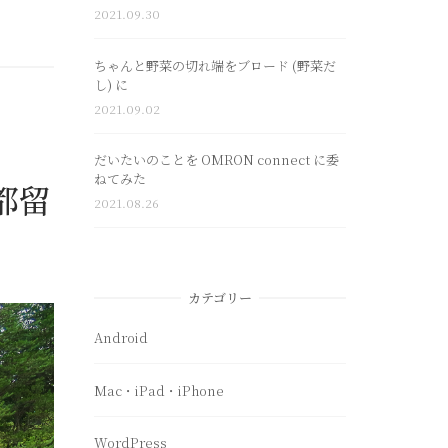
2021.09.30
ちゃんと野菜の切れ端をブロード (野菜だ
し) に
2021.09.02
だいたいのことを OMRON connect に委
ねてみた
南都留
2021.08.26
カテゴリー
Android
Mac・iPad・iPhone
WordPress