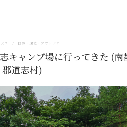
8.07
自然・環境・アウトドア
ジ) 道志キャンプ場に行ってきた (
郡道志村)