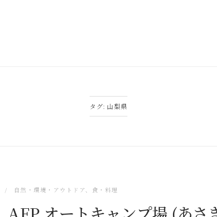
タグ:
山梨県
自然・環境・アウトドア
、
食・料理
AFP オートキャンプ場 (あさ