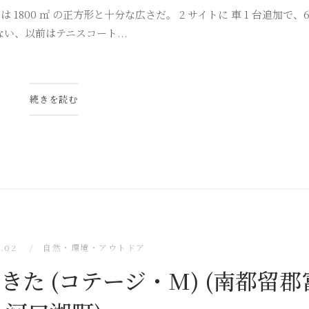
00 ㎡ の正方形と十分な広さだ。 2 サイトに 車 1 台追加で、6,
ない、以前はテニスコート...
続きを読む
2.02
自然・環境・アウトドア
きた (コテージ・M) (南都留郡