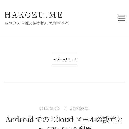
コ
ン
HAKOZU.ME
テ
ハコヅメ〜雑記帳の様な隙間ブログ
ン
ツ
へ
ス
キ
タグ:
APPLE
ッ
プ
2012.02.08
ANDROID
Android での iCloud メールの設定と