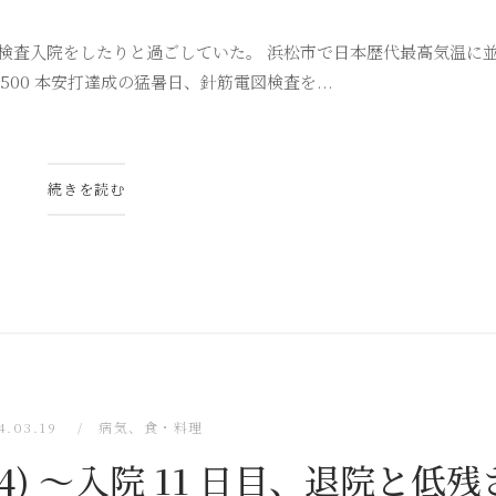
の検査入院をしたりと過ごしていた。 浜松市で日本歴代最高気温に並ぶ 
00 本安打達成の猛暑日、針筋電図検査を...
続きを読む
4.03.19
病気
、
食・料理
) 〜入院 11 日目、退院と低残