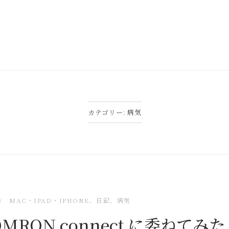
カテゴリー:
病気
MAC・IPAD・IPHONE
、
日記
、
病気
RON connect に委ねてみた