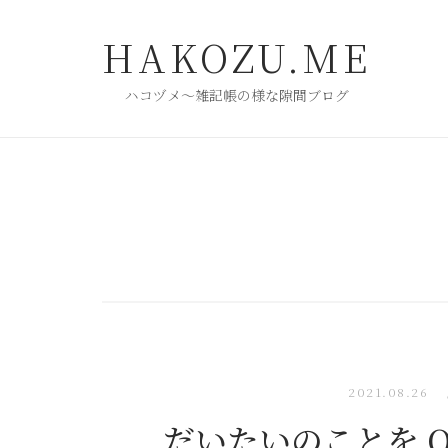
コ
ン
HAKOZU.ME
テ
ン
ハコヅメ〜雑記帳の様な隙間ブログ
ツ
へ
ス
キ
ッ
プ
2021.08.26
だいたいのことを OM