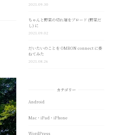
2021.09.30
ちゃんと野菜の切れ端をブロード (野菜だ
し) に
2021.09.02
だいたいのことを OMRON connect に委
ねてみた
2021.08.26
カテゴリー
Android
Mac・iPad・iPhone
WordPress