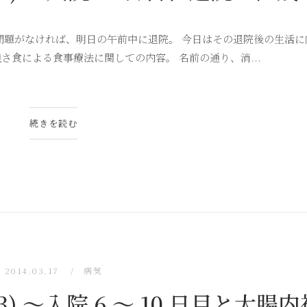
 日問題がなければ、明日の午前中に退院。 今日はその退院後の生活
さ食による食事療法に関しての内容。 名前の通り、消...
続きを読む
2014.03.17
病気
) 〜入院 6 〜 10 日目と大腸