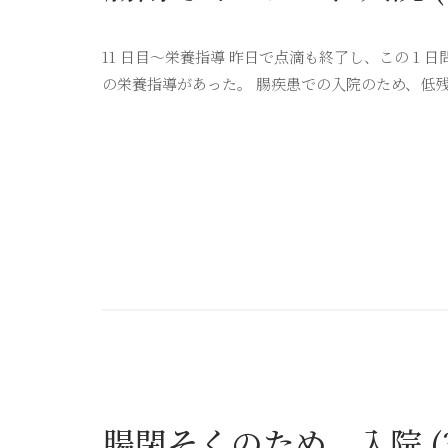
11 日目〜栄養指導 昨日で点滴も終了し、この 1
の栄養指導があった。 腸疾患での入院のため、低残
腸閉そくのため、入院 (3