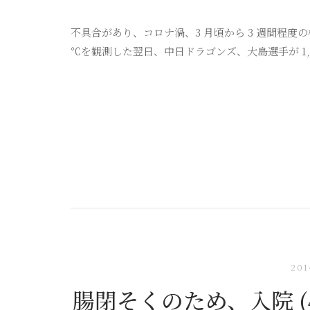
不具合があり、コロナ渦、3 月頃から 3 週間程度
℃を観測した翌日、中日ドラゴンズ、大島選手が 1,5
201
腸閉そくのため、入院 (4