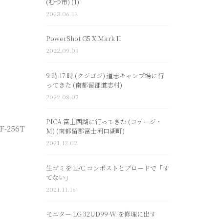
(むつ市) (1)
2023.06.13
PowerShot G5 X Mark II
2022.09.09
9 時 17 時 (クジゴジ) 道志キャンプ場に行
ってきた (南都留郡道志村)
2022.08.07
PICA 富士西湖に行ってきた (コテージ・
256T
M) (南都留郡富士河口湖町)
2021.12.02
生ゴミを LFC コンポストとブロードで「す
てない」
2021.11.16
モニター LG 32UD99-W を修理に出す