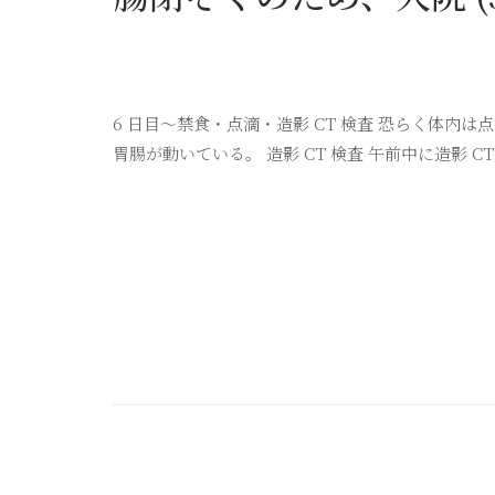
6 日目〜禁食・点滴・造影 CT 検査 恐らく体
胃腸が動いている。 造影 CT 検査 午前中に造影 C