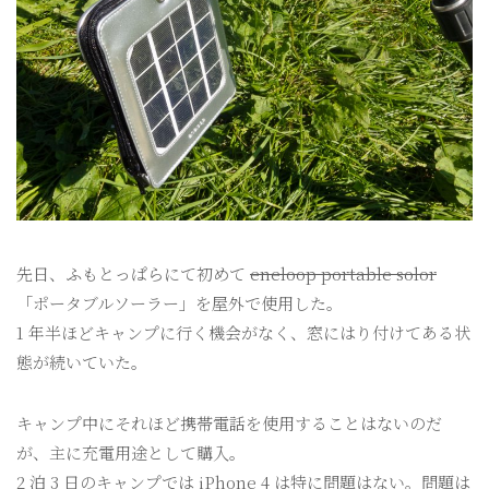
先日、ふもとっぱらにて初めて
eneloop portable solor
「ポータブルソーラー」を屋外で使用した。
1 年半ほどキャンプに行く機会がなく、窓にはり付けてある状
態が続いていた。
キャンプ中にそれほど携帯電話を使用することはないのだ
が、主に充電用途として購入。
2 泊 3 日のキャンプでは iPhone 4 は特に問題はない。問題は