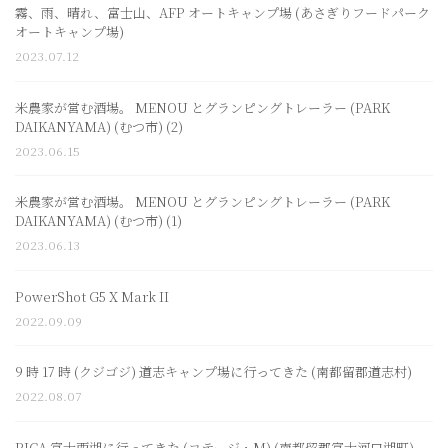
霧、雨、晴れ、富士山、AFP オートキャンプ場 (あさぎりフードパーク
オートキャンプ場)
2023.07.12
米農家が営む酒場。 MENOU とグランピングトレーラー (PARK
DAIKANYAMA) (むつ市) (2)
2023.06.15
米農家が営む酒場。 MENOU とグランピングトレーラー (PARK
DAIKANYAMA) (むつ市) (1)
2023.06.13
PowerShot G5 X Mark II
2022.09.09
9 時 17 時 (クジゴジ) 道志キャンプ場に行ってきた (南都留郡道志村)
2022.08.07
PICA 富士西湖に行ってきた (コテージ・M) (南都留郡富士河口湖町)