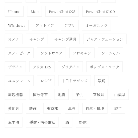
iPhone
Mac
PowerShot S95
PowerShot S100
Windows
アウトドア
アプリ
オーガニック
カメラ
キャンプ
キャンプ道具
ジャズ・フュージョン
スノーピーク
ソフトウエア
ソロキャン
ソーシャル
デザイン
デリカ D:5
プラグイン
ポップス・ロック
ユニフレーム
レシピ
中日ドラゴンズ
写真
周辺機器
国分寺市
地震
子供
宮城県
山梨県
愛知県
映画
東京都
津波
自然・環境
読了
車中泊
通信・携帯電話
酒
野球