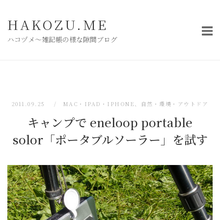
コ
ン
HAKOZU.ME
テ
ハコヅメ〜雑記帳の様な隙間ブログ
ン
ツ
へ
ス
キ
2011.09.25
MAC・IPAD・IPHONE
、
自然・環境・アウトドア
ッ
キャンプで eneloop portable
プ
solor「ポータブルソーラー」を試す