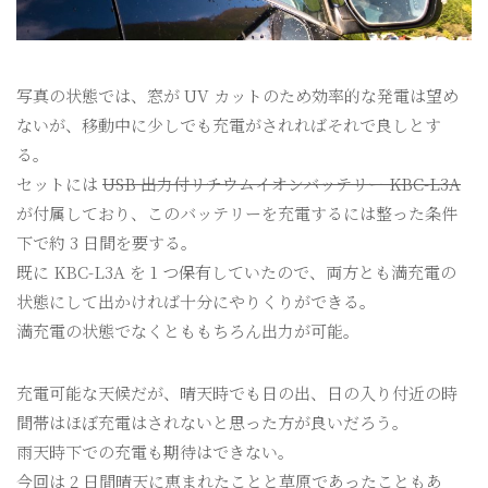
写真の状態では、窓が UV カットのため効率的な発電は望め
ないが、移動中に少しでも充電がされればそれで良しとす
る。
セットには
USB 出力付リチウムイオンバッテリー KBC-L3A
が付属しており、このバッテリーを充電するには整った条件
下で約 3 日間を要する。
既に KBC-L3A を 1 つ保有していたので、両方とも満充電の
状態にして出かければ十分にやりくりができる。
満充電の状態でなくとももちろん出力が可能。
充電可能な天候だが、晴天時でも日の出、日の入り付近の時
間帯はほぼ充電はされないと思った方が良いだろう。
雨天時下での充電も期待はできない。
今回は 2 日間晴天に恵まれたことと草原であったこともあ