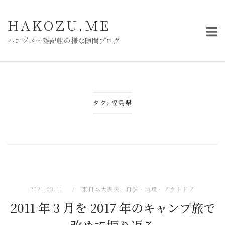
コ
ン
HAKOZU.ME
テ
ハコヅメ〜雑記帳の様な隙間ブログ
ン
ツ
へ
ス
キ
タグ:
福島県
ッ
プ
2021.03.11
東日本大震災
、
自然・環境・アウトドア
2011 年 3 月を 2017 年のキャンプ旅で