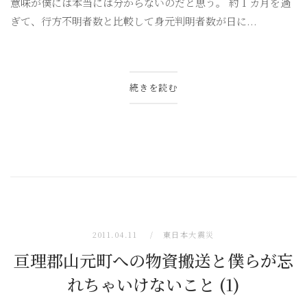
意味が僕には本当には分からないのだと思う。 約 1 カ月を過
ぎて、行方不明者数と比較して身元判明者数が日に...
続きを読む
2011.04.11
東日本大震災
亘理郡山元町への物資搬送と僕らが忘
れちゃいけないこと (1)