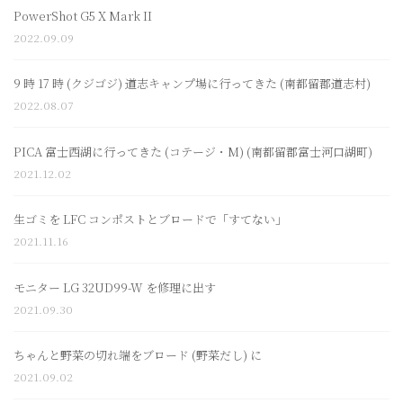
PowerShot G5 X Mark II
2022.09.09
9 時 17 時 (クジゴジ) 道志キャンプ場に行ってきた (南都留郡道志村)
2022.08.07
PICA 富士西湖に行ってきた (コテージ・M) (南都留郡富士河口湖町)
2021.12.02
生ゴミを LFC コンポストとブロードで「すてない」
2021.11.16
モニター LG 32UD99-W を修理に出す
2021.09.30
ちゃんと野菜の切れ端をブロード (野菜だし) に
2021.09.02