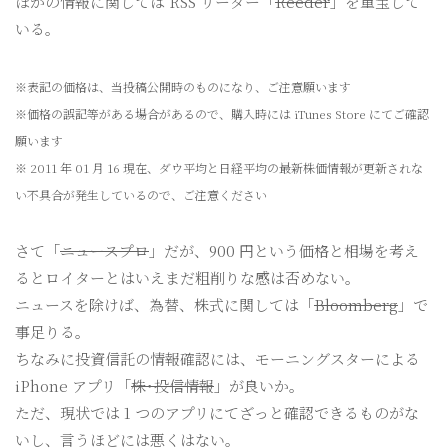
ほかの情報に関しては RSS リーダー「
Reeder
」を重宝して
いる。
※表記の価格は、当投稿公開時のものになり、ご注意願います
※価格の誤記等がある場合があるので、購入時には iTunes Store にてご確認
願います
※ 2011 年 01 月 16 現在、ダウ平均と日経平均の最新株価情報が更新されな
い不具合が発生しているので、ご注意ください
さて「
ニュースプロ
」だが、900 円という価格と相場を考え
るとロイターとはいえまだ粗削りな感は否めない。
ニュースを除けば、為替、株式に関しては「
Bloomberg
」で
事足りる。
ちなみに投資信託の情報確認には、モーニングスターによる
iPhone アプリ「
株･投信情報
」が良いか。
ただ、現状では 1 つのアプリにてざっと確認できるものがな
いし、言うほどには悪くはない。