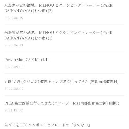
米農家が営む酒場。 MENOU とグランピングトレーラー (PARK
DAIKANYAMA) (むつ市) (2)
2023.06.15
米農家が営む酒場。 MENOU とグランピングトレーラー (PARK
DAIKANYAMA) (むつ市) (1)
2023.06.13
PowerShot G5 X Mark II
2022.09.09
9 時 17 時 (クジゴジ) 道志キャンプ場に行ってきた (南都留郡道志村)
2022.08.07
PICA 富士西湖に行ってきた (コテージ・M) (南都留郡富士河口湖町)
2021.12.02
生ゴミを LFC コンポストとブロードで「すてない」