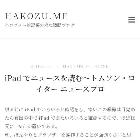
コ
ン
HAKOZU.ME
テ
ハコヅメ〜雑記帳の様な隙間ブログ
ン
ツ
へ
ス
キ
2011.01.16
MAC・IPAD・IPHONE
ッ
iPad でニュースを読む〜トムソン・ロ
プ
イター ニュースプロ
眠る前に iPad でいろいろと確認をし、寒いこの季節は目覚め
たら布団の中で iPad でまたいろいろと確認するので、ほぼ枕
元に iPad が置いてある。
朝、ぼんやりとブラウザーを操作することが面倒くさいと思