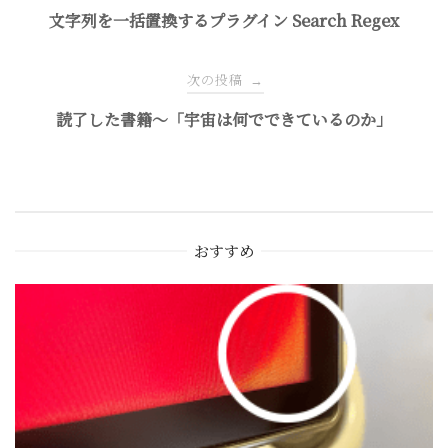
稿
文字列を一括置換するプラグイン Search Regex
ナ
次の投稿
→
読了した書籍〜「宇宙は何でできているのか」
ビ
ゲ
ー
おすすめ
シ
ョ
ン