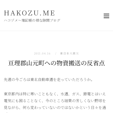
コ
ン
HAKOZU.ME
テ
ハコヅメ〜雑記帳の様な隙間ブログ
ン
ツ
へ
ス
キ
2011.04.16
東日本大震災
ッ
亘理郡山元町への物資搬送の反省点
プ
先週の今ごろは東北自動車道を走っていただろうか。
東京都内は特に寒いこともなく、水道、ガス、節電とはいえ
電気にも困ることなく、今のところ結果の芳しくない野球を
見ながら、何ら変わっていないのではないかという日々を過