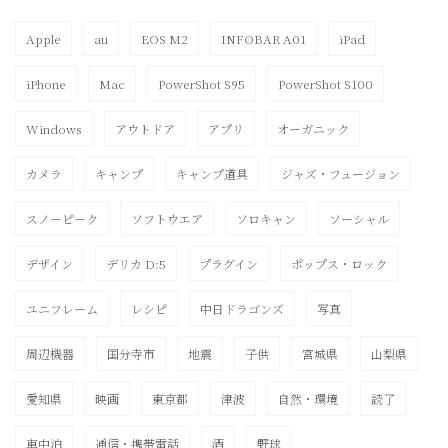
Apple
au
EOS M2
INFOBAR A01
iPad
iPhone
Mac
PowerShot S95
PowerShot S100
Windows
アウトドア
アプリ
オーガニック
カメラ
キャンプ
キャンプ道具
ジャズ・フュージョン
スノーピーク
ソフトウエア
ソロキャン
ソーシャル
デザイン
デリカ D:5
プラグイン
ポップス・ロック
ユニフレーム
レシピ
中日ドラゴンズ
写真
周辺機器
国分寺市
地震
子供
宮城県
山梨県
愛知県
映画
東京都
津波
自然・環境
読了
車中泊
通信・携帯電話
酒
野球