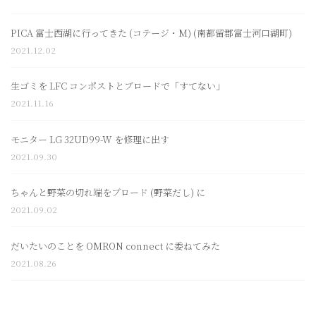
PICA 富士西湖に行ってきた (コテージ・M) (南都留郡富士河口湖町)
2021.12.02
生ゴミを LFC コンポストとブロードで「すてない」
2021.11.16
モニター LG 32UD99-W を修理に出す
2021.09.30
ちゃんと野菜の切れ端をブロード (野菜だし) に
2021.09.02
だいたいのことを OMRON connect に委ねてみた
2021.08.26