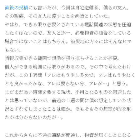
直後の投稿
にも書いたが、今回は自宅避難者、僕らの友人、
その親族、その友人に渡すことを趣旨としていた。
やはり、できる限り必要とされている電話関連の状態を圧迫
したくはないので、友人と逐一、必要物資の照合をしている
場合ではないことはもちろん。被災地の方々にはそんなヒマ
もない。
情報収集できる範囲で想像を張り巡らせることが必要。
個人ができる範囲には限りがあるので、その中で考えたわけ
だが、この 1 週間「アレはもう少し多めで、アレはもう少なく
とも良かったかな、アレは要らない分、アレが…」と思う。
まだまだ長い時間を要する現状、不用となるものを搬送した
とは思っていないが、前述の 1 週の間に僕の想定していた状
況とずれてしまったことは確か。そもそもその想定が的を射
たかは分からないのだが…。
これからさらに不通の道路が開通し、物資が届くことになる