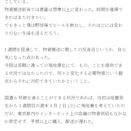
ごしている。
物資搬送前後では意識は想像以上に変わった。時間を確保で
きればまた行きたい。
でもきっと僕は野球場でビールを飲むし、それほどには変わ
りのない生活を送るだろう。
1 週間を経過して、物資搬送に関しての反省点というか、自ら
気になった点があった。
今回は長期に渡っての現地滞在にて、もの、ことを提供でき
る状況ではなかったので、刻々と変化する必要物資という観
点からそれに対応できていたかということ。
国道 6 号線を通ることができる状況であれば、当初は地震発
生から 3 週間目の週末 4 月 2 日 (土) に現地着を考えていたの
だが、東京都内やインターネット上の店舗の物資供給もなかな
か安定せず、予想以上に購入、配送が遅れた。