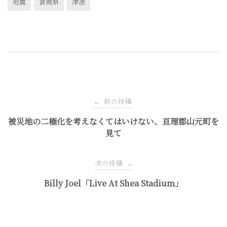
地震
宮城県
津波
投
前の投稿
←
稿
被災地の二極化を考えなくてはいけない、亘理郡山元町を
見て
ナ
次の投稿
→
ビ
Billy Joel「Live At Shea Stadium」
ゲ