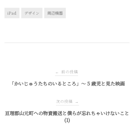
iPad
デザイン
周辺機器
投
前の投稿
←
稿
「かいじゅうたちのいるところ」〜 5 歳児と見た映画
ナ
次の投稿
→
亘理郡山元町への物資搬送と僕らが忘れちゃいけないこと
ビ
(1)
ゲ