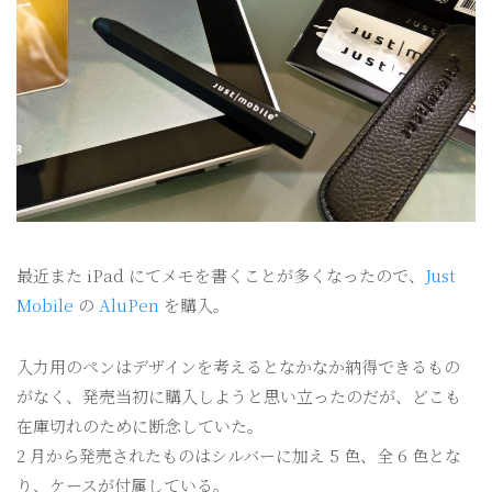
最近また iPad にてメモを書くことが多くなったので、
Just
Mobile
の
AluPen
を購入。
入力用のペンはデザインを考えるとなかなか納得できるもの
がなく、発売当初に購入しようと思い立ったのだが、どこも
在庫切れのために断念していた。
2 月から発売されたものはシルバーに加え 5 色、全 6 色とな
り、ケースが付属している。