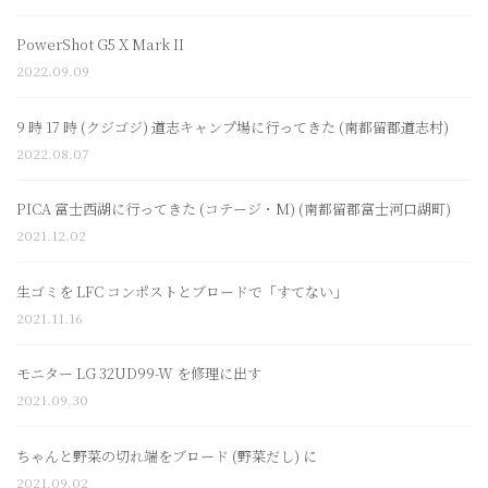
PowerShot G5 X Mark II
2022.09.09
9 時 17 時 (クジゴジ) 道志キャンプ場に行ってきた (南都留郡道志村)
2022.08.07
PICA 富士西湖に行ってきた (コテージ・M) (南都留郡富士河口湖町)
2021.12.02
生ゴミを LFC コンポストとブロードで「すてない」
2021.11.16
モニター LG 32UD99-W を修理に出す
2021.09.30
ちゃんと野菜の切れ端をブロード (野菜だし) に
2021.09.02