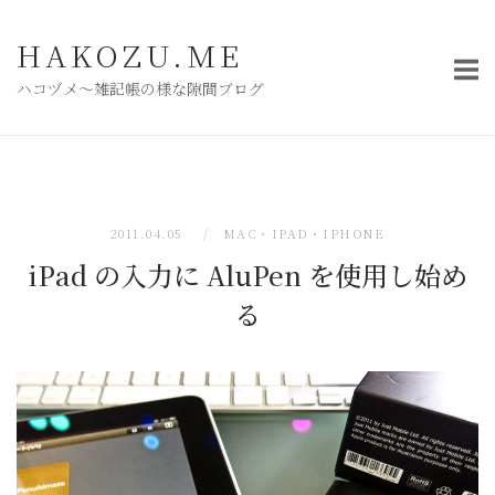
コ
ン
HAKOZU.ME
テ
ハコヅメ〜雑記帳の様な隙間ブログ
ン
ツ
へ
ス
キ
2011.04.05
MAC・IPAD・IPHONE
ッ
iPad の入力に AluPen を使用し始め
プ
る