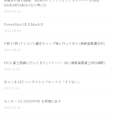
米農家が営む酒場。 MENOU とグランピングトレーラー (PARK
DAIKANYAMA) (むつ市) (1)
2023.06.13
PowerShot G5 X Mark II
2022.09.09
9 時 17 時 (クジゴジ) 道志キャンプ場に行ってきた (南都留郡道志村)
2022.08.07
PICA 富士西湖に行ってきた (コテージ・M) (南都留郡富士河口湖町)
2021.12.02
生ゴミを LFC コンポストとブロードで「すてない」
2021.11.16
モニター LG 32UD99-W を修理に出す
2021.09.30