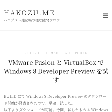
コ
ン
HAKOZU.ME
テ
ハコヅメ〜雑記帳の様な隙間ブログ
ン
ツ
へ
ス
キ
2011.09.15
MAC・IPAD・IPHONE
ッ
VMware Fusion と VirtualBox で
プ
Windows 8 Developer Preview を試
す
BUILD にて Windows 8 Developer Preview のダウンロー
ド開始が発表されたので、早速、試した。
以下よりダウンロードが可能。今回、試したものは Windows