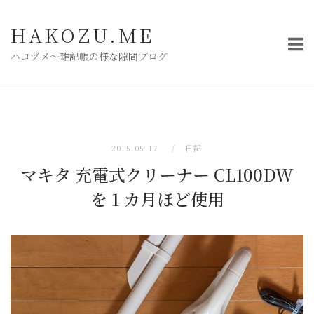
コ
ン
HAKOZU.ME
テ
ハコヅメ〜雑記帳の様な隙間ブログ
ン
ツ
へ
ス
キ
2015.05.17
日記
ッ
マキタ 充電式クリーナー CL100DW
プ
を 1 カ月ほど使用