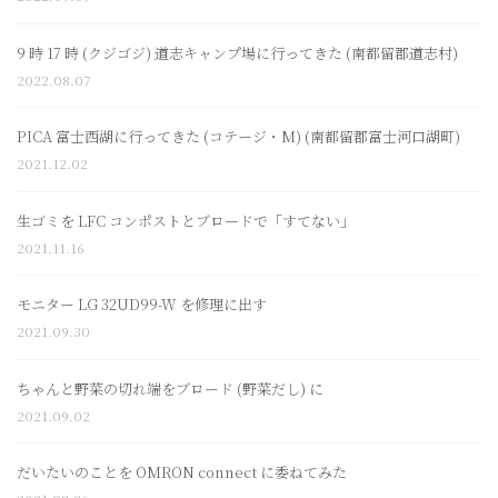
9 時 17 時 (クジゴジ) 道志キャンプ場に行ってきた (南都留郡道志村)
2022.08.07
PICA 富士西湖に行ってきた (コテージ・M) (南都留郡富士河口湖町)
2021.12.02
生ゴミを LFC コンポストとブロードで「すてない」
2021.11.16
モニター LG 32UD99-W を修理に出す
2021.09.30
ちゃんと野菜の切れ端をブロード (野菜だし) に
2021.09.02
だいたいのことを OMRON connect に委ねてみた