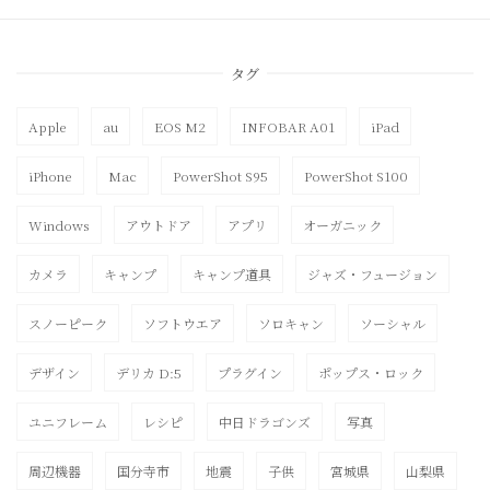
タグ
Apple
au
EOS M2
INFOBAR A01
iPad
iPhone
Mac
PowerShot S95
PowerShot S100
Windows
アウトドア
アプリ
オーガニック
カメラ
キャンプ
キャンプ道具
ジャズ・フュージョン
スノーピーク
ソフトウエア
ソロキャン
ソーシャル
デザイン
デリカ D:5
プラグイン
ポップス・ロック
ユニフレーム
レシピ
中日ドラゴンズ
写真
周辺機器
国分寺市
地震
子供
宮城県
山梨県