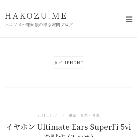
コ
ン
HAKOZU.ME
テ
ハコヅメ〜雑記帳の様な隙間ブログ
ン
ツ
へ
ス
キ
タグ:
IPHONE
ッ
プ
2011.11.17
書籍・音楽・映画
イヤホン Ultimate Ears SuperFi 5vi