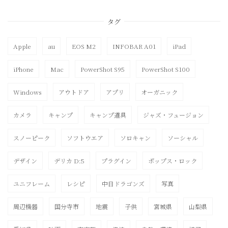
タグ
Apple
au
EOS M2
INFOBAR A01
iPad
iPhone
Mac
PowerShot S95
PowerShot S100
Windows
アウトドア
アプリ
オーガニック
カメラ
キャンプ
キャンプ道具
ジャズ・フュージョン
スノーピーク
ソフトウエア
ソロキャン
ソーシャル
デザイン
デリカ D:5
プラグイン
ポップス・ロック
ユニフレーム
レシピ
中日ドラゴンズ
写真
周辺機器
国分寺市
地震
子供
宮城県
山梨県