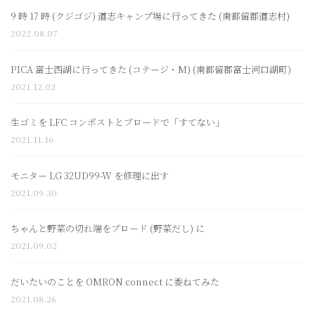
9 時 17 時 (クジゴジ) 道志キャンプ場に行ってきた (南都留郡道志村)
2022.08.07
PICA 富士西湖に行ってきた (コテージ・M) (南都留郡富士河口湖町)
2021.12.02
生ゴミを LFC コンポストとブロードで「すてない」
2021.11.16
モニター LG 32UD99-W を修理に出す
2021.09.30
ちゃんと野菜の切れ端をブロード (野菜だし) に
2021.09.02
だいたいのことを OMRON connect に委ねてみた
2021.08.26