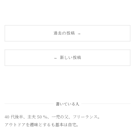
投
→
過去の投稿
稿
ナ
←
新しい投稿
ビ
ゲ
ー
書いている人
シ
40 代後半、主夫 50 %、一児の父、フリーランス。
ョ
アウトドアを趣味とするも基本は自宅。
ン